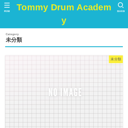
Tommy Drum Academ
MENU
SEARCH
y
未分類
未分類